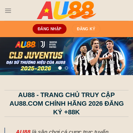
Skip
to
content
ĐĂNG NHẬP
ĐĂNG KÝ
AU88 - TRANG CHỦ TRUY CẬP
AU88.COM CHÍNH HÃNG 2026 ĐĂNG
KÝ +88K
AU88
là sân chơi cá cược trực tuyến